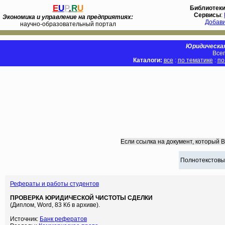
E
U
P
.
R
U
Библиотек
Сервисы
:
Экономика и управление на предприятиях:
Добав
научно-образовательный портал
Юридическая
Всег
Каталоги:
все
:
по тематике
:
по
Если ссылка на документ, который 
Полнотекстовы
Рефераты и работы студентов
ПРОВЕРКА ЮРИДИЧЕСКОЙ ЧИСТОТЫ СДЕЛКИ
(Диплом, Word, 83 Кб в архиве).
Источник:
Банк рефератов