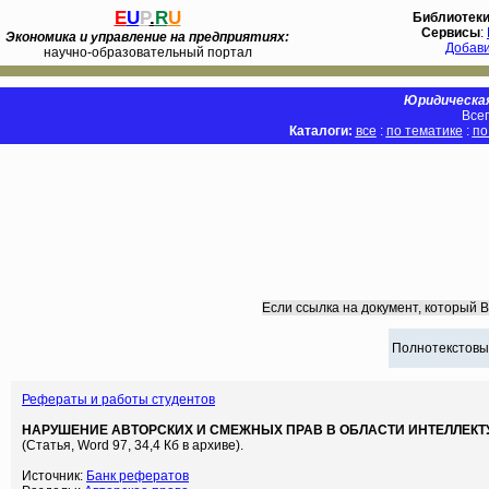
E
U
P
.
R
U
Библиотек
Сервисы
:
Экономика и управление на предприятиях:
Добав
научно-образовательный портал
Юридическая
Всег
Каталоги:
все
:
по тематике
:
по
Если ссылка на документ, который 
Полнотекстовы
Рефераты и работы студентов
НАРУШЕНИЕ АВТОРСКИХ И СМЕЖНЫХ ПРАВ В ОБЛАСТИ ИНТЕЛЛЕК
(Статья, Word 97, 34,4 Кб в архиве).
Источник:
Банк рефератов