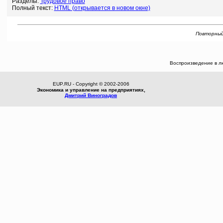
Разделы:
Трудовое право
Полный текст:
HTML (открывается в новом окне)
Повторный 
Воспроизведение в л
EUP.RU - Copyright © 2002-2006
Экономика и управление на предприятиях,
Дмитрий Виноградов