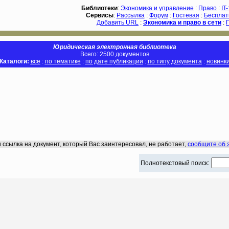
Библиотеки
:
Экономика и управление
:
Право
:
IT
Сервисы
:
Рассылка
:
Форум
:
Гостевая
:
Бесплат
Добавить URL
:
Экономика и право в сети
:
Юридическая электронная библиотека
Всего: 2500 документов
Каталоги:
все
:
по тематике
:
по дате публикации
:
по типу документа
:
новинк
 ссылка на документ, который Вас заинтересовал, не работает,
сообщите об 
Полнотекстовый поиск: