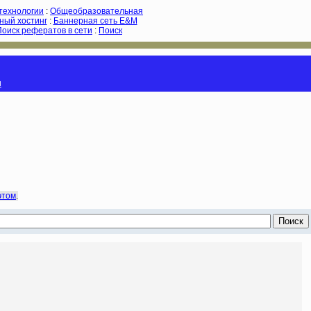
-технологии
:
Общеобразовательная
ный хостинг
:
Баннерная сеть E&M
Поиск рефератов в сети
:
Поиск
и
этом
.