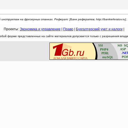
инструктаж на фрезерных станках. Реферат: [Банк рефератов, http://bankreferatov.ru], 
Проекты:
Экономика и управление
|
Право
|
Бухгалтерский учет и налоги
|
юбой форме представленных на сайте материалов допускается только с разрешения владел