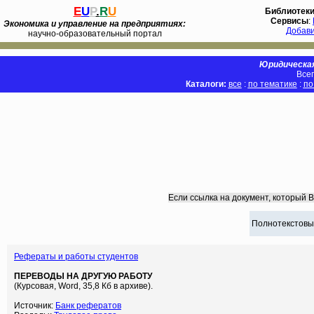
E
U
P
.
R
U
Библиотек
Сервисы
:
Экономика и управление на предприятиях:
Добав
научно-образовательный портал
Юридическая
Всег
Каталоги:
все
:
по тематике
:
по
Если ссылка на документ, который 
Полнотекстовы
Рефераты и работы студентов
ПЕРЕВОДЫ НА ДРУГУЮ РАБОТУ
(Курсовая, Word, 35,8 Кб в архиве).
Источник:
Банк рефератов