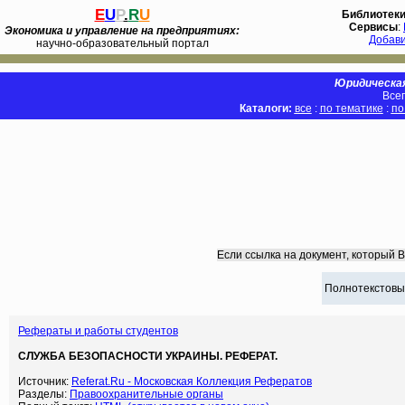
E
U
P
.
R
U
Библиотек
Сервисы
:
Экономика и управление на предприятиях:
Добав
научно-образовательный портал
Юридическая
Всег
Каталоги:
все
:
по тематике
:
по
Если ссылка на документ, который 
Полнотекстовы
Рефераты и работы студентов
СЛУЖБА БЕЗОПАСНОСТИ УКРАИНЫ. РЕФЕРАТ.
Источник:
Referat.Ru - Московская Коллекция Рефератов
Разделы:
Правоохранительные органы