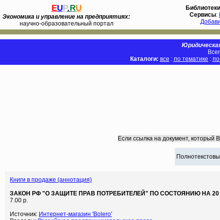
E
U
P
.
R
U
Библиотек
Сервисы
:
Экономика и управление на предприятиях:
Добав
научно-образовательный портал
Юридическая
Всег
Каталоги:
все
:
по тематике
:
по
Если ссылка на документ, который 
Полнотекстовы
Книги в продаже (аннотация)
ЗАКОН РФ "О ЗАЩИТЕ ПРАВ ПОТРЕБИТЕЛЕЙ" ПО СОСТОЯНИЮ НА 20 
7.00 р.
Источник:
Интернет-магазин 'Bolero'