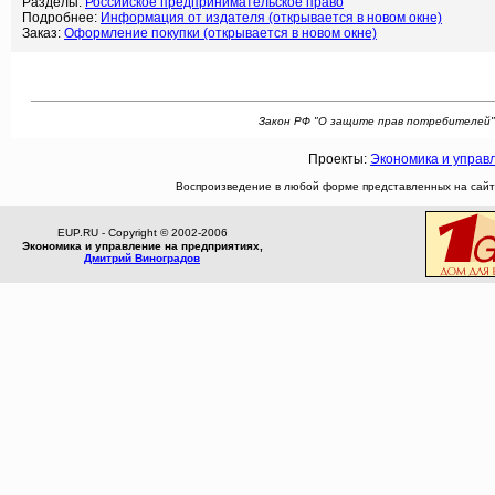
Разделы:
Российское предпринимательское право
Подробнее:
Информация от издателя (открывается в новом окне)
Заказ:
Оформление покупки (открывается в новом окне)
Закон РФ "О защите прав потребителей" п
Проекты:
Экономика и управ
Воспроизведение в любой форме представленных на сайте
EUP.RU - Copyright © 2002-2006
Экономика и управление на предприятиях,
Дмитрий Виноградов