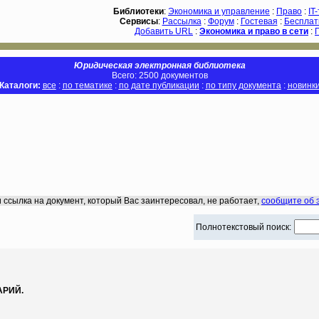
Библиотеки
:
Экономика и управление
:
Право
:
IT
Сервисы
:
Рассылка
:
Форум
:
Гостевая
:
Бесплат
Добавить URL
:
Экономика и право в сети
:
Юридическая электронная библиотека
Всего: 2500 документов
Каталоги:
все
:
по тематике
:
по дате публикации
:
по типу документа
:
новинк
 ссылка на документ, который Вас заинтересовал, не работает,
сообщите об 
Полнотекстовый поиск:
АРИЙ.