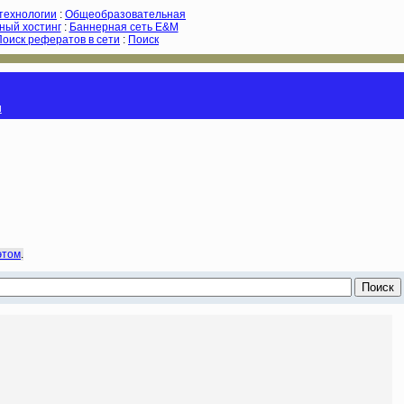
-технологии
:
Общеобразовательная
ный хостинг
:
Баннерная сеть E&M
Поиск рефератов в сети
:
Поиск
и
этом
.