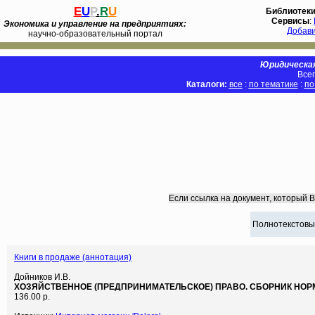
E
U
P
.
R
U
Библиотек
Сервисы
:
Экономика и управление на предприятиях:
Добав
научно-образовательный портал
Юридическая
Всег
Каталоги:
все
:
по тематике
:
по
Если ссылка на документ, который 
Полнотекстовы
Книги в продаже (аннотация)
Дойников И.В.
ХОЗЯЙСТВЕННОЕ (ПРЕДПРИНИМАТЕЛЬСКОЕ) ПРАВО. СБОРНИК НОР
136.00 р.