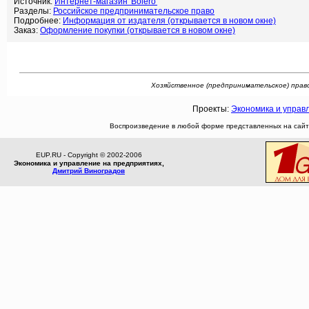
Источник:
Интернет-магазин 'Bolero'
Разделы:
Российское предпринимательское право
Подробнее:
Информация от издателя (открывается в новом окне)
Заказ:
Оформление покупки (открывается в новом окне)
Хозяйственное (предпринимательское) право.
Проекты:
Экономика и управ
Воспроизведение в любой форме представленных на сайте
EUP.RU - Copyright © 2002-2006
Экономика и управление на предприятиях,
Дмитрий Виноградов