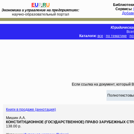
E
U
P
.
R
U
Библиотек
Сервисы
:
Экономика и управление на предприятиях:
Добав
научно-образовательный портал
Юридическая
Всег
Каталоги:
все
:
по тематике
:
по
Если ссылка на документ, который 
Полнотекстовы
Книги в продаже (аннотация)
Мишин А.А.
КОНСТИТУЦИОННОЕ (ГОСУДАРСТВЕННОЕ) ПРАВО ЗАРУБЕЖНЫХ СТР
138.00 р.