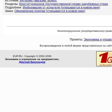
Источник:
Интернет-магазин 'Bolero'
Разделы:
Конституционное (государственное) право зарубежных стран
Подробнее:
Информация от издателя (открывается в новом окне)
Заказ:
Оформление покупки (открывается в новом окне)
Конституционное (государственное) право
Проекты:
Экономика и управ
Воспроизведение в любой форме представленных на сайте
EUP.RU - Copyright © 2002-2006
Экономика и управление на предприятиях,
Дмитрий Виноградов