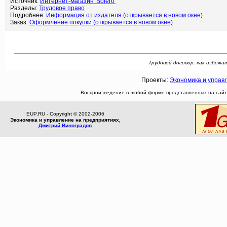
Источник:
Интернет-магазин 'Bolero'
Разделы:
Трудовое право
Подробнее:
Информация от издателя (открывается в новом окне)
Заказ:
Оформление покупки (открывается в новом окне)
Трудовой договор: как избежат
Проекты:
Экономика и управ
Воспроизведение в любой форме представленных на сайте
EUP.RU - Copyright © 2002-2006
Экономика и управление на предприятиях,
Дмитрий Виноградов