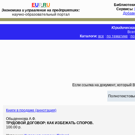
E
U
P
.
R
U
Библиотек
Сервисы
:
Экономика и управление на предприятиях:
Добав
научно-образовательный портал
Юридическая
Всег
Каталоги:
все
:
по тематике
:
по
Если ссылка на документ, который 
Полнотекстовы
Книги в продаже (аннотация)
Обыденнова А.Ф.
ТРУДОВОЙ ДОГОВОР: КАК ИЗБЕЖАТЬ СПОРОВ.
100.00 р.