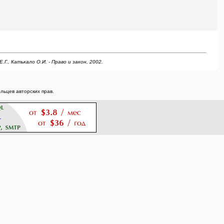
., Катькало О.И. - Право и закон, 2002.
ьцев авторских прав.