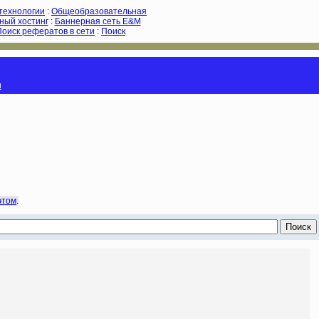
-технологии
:
Общеобразовательная
ный хостинг
:
Баннерная сеть E&M
Поиск рефератов в сети
:
Поиск
и
этом
.