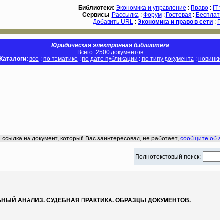
Библиотеки
:
Экономика и управление
:
Право
:
IT
Сервисы
:
Рассылка
:
Форум
:
Гостевая
:
Бесплат
Добавить URL
:
Экономика и право в сети
:
Юридическая электронная библиотека
Всего: 2500 документов
Каталоги:
все
:
по тематике
:
по дате публикации
:
по типу документа
:
новинк
 ссылка на документ, который Вас заинтересовал, не работает,
сообщите об 
Полнотекстовый поиск:
ЬНЫЙ АНАЛИЗ. СУДЕБНАЯ ПРАКТИКА. ОБРАЗЦЫ ДОКУМЕНТОВ.