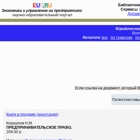
E
U
P
.
R
U
Библиотек
Сервисы
:
Экономика и управление на предприятиях:
Добав
научно-образовательный портал
Юридическая
Всег
Каталоги:
все
:
по тематике
:
по
Если ссылка на документ, который 
Полнотекстовы
Книги в продаже (аннотация)
Коршунов Н.М.
ПРЕДПРИНИМАТЕЛЬСКОЕ ПРАВО.
209.00 р.