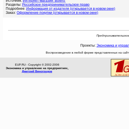
Источник:
Интернет-магазин 'Bolero'
Разделы:
Российское предпринимательское право
Подробнее:
Информация от издателя (открывается в новом окне)
Заказ:
Оформление покупки (открывается в новом окне)
Предпринимательское 
Проекты:
Экономика и управ
Воспроизведение в любой форме представленных на сайте
EUP.RU - Copyright © 2002-2006
Экономика и управление на предприятиях,
Дмитрий Виноградов