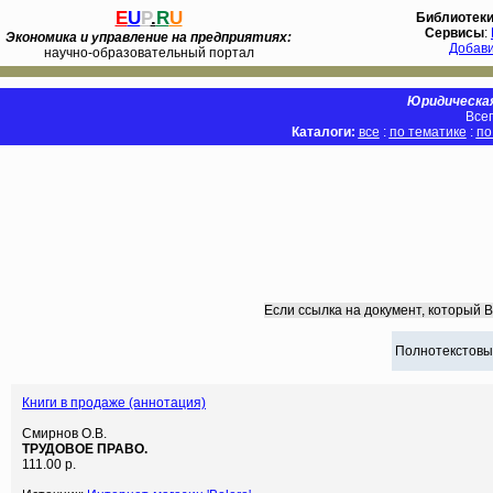
E
U
P
.
R
U
Библиотек
Сервисы
:
Экономика и управление на предприятиях:
Добав
научно-образовательный портал
Юридическая
Всег
Каталоги:
все
:
по тематике
:
по
Если ссылка на документ, который 
Полнотекстовы
Книги в продаже (аннотация)
Смирнов О.В.
ТРУДОВОЕ ПРАВО.
111.00 р.