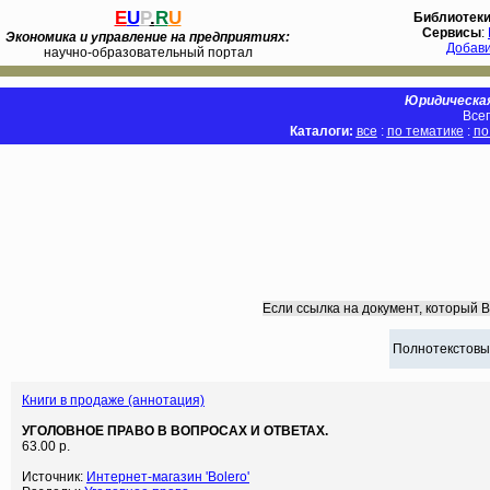
E
U
P
.
R
U
Библиотек
Сервисы
:
Экономика и управление на предприятиях:
Добав
научно-образовательный портал
Юридическая
Всег
Каталоги:
все
:
по тематике
:
по
Если ссылка на документ, который 
Полнотекстовы
Книги в продаже (аннотация)
УГОЛОВНОЕ ПРАВО В ВОПРОСАХ И ОТВЕТАХ.
63.00 р.
Источник:
Интернет-магазин 'Bolero'