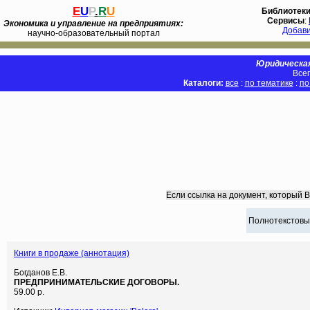
E
U
P
.
R
U
Библиотек
Сервисы
:
Экономика и управление на предприятиях:
Добав
научно-образовательный портал
Юридическая
Всег
Каталоги:
все
:
по тематике
:
по
Если ссылка на документ, который 
Полнотекстовы
Книги в продаже (аннотация)
Богданов Е.В.
ПРЕДПРИНИМАТЕЛЬСКИЕ ДОГОВОРЫ.
59.00 р.