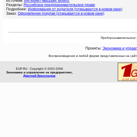
Источник:
Интернет-магазин 'Bolero'
Разделы:
Российское предпринимательское право
Подробнее:
Информация от издателя (открывается в новом окне)
Заказ:
Оформление покупки (открывается в новом окне)
Предпринимательские до
Проекты:
Экономика и управ
Воспроизведение в любой форме представленных на сайте
EUP.RU - Copyright © 2002-2006
Экономика и управление на предприятиях,
Дмитрий Виноградов