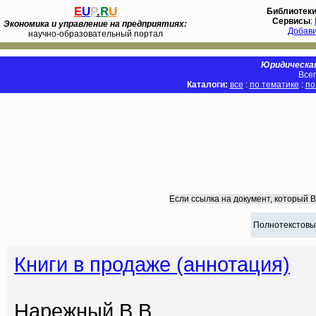
E
U
P
.
R
U
Библиотек
Сервисы
:
Экономика и управление на предприятиях:
Добав
научно-образовательный портал
Юридическая
Всег
Каталоги:
все
:
по тематике
:
по
Если ссылка на документ, который 
Полнотекстовы
Книги в продаже (аннотация)
Нарежный В.В.