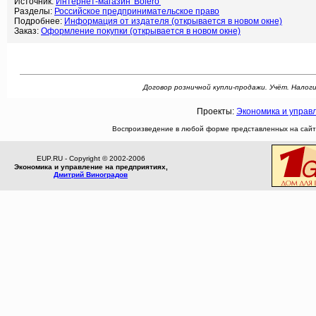
Источник:
Интернет-магазин 'Bolero'
Разделы:
Российское предпринимательское право
Подробнее:
Информация от издателя (открывается в новом окне)
Заказ:
Оформление покупки (открывается в новом окне)
Договор розничной купли-продажи. Учёт. Налоги.
Проекты:
Экономика и управ
Воспроизведение в любой форме представленных на сайте
EUP.RU - Copyright © 2002-2006
Экономика и управление на предприятиях,
Дмитрий Виноградов