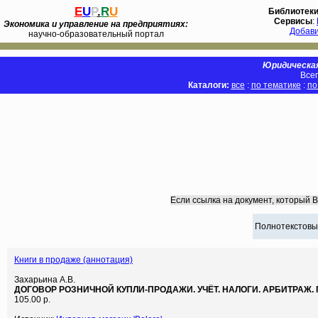
E
U
P
.
R
U
Библиотек
Сервисы
:
Экономика и управление на предприятиях:
Добав
научно-образовательный портал
Юридическая
Всег
Каталоги:
все
:
по тематике
:
по
Если ссылка на документ, который 
Полнотекстовы
Книги в продаже (аннотация)
Захарьина А.В.
ДОГОВОР РОЗНИЧНОЙ КУПЛИ-ПРОДАЖИ. УЧЁТ. НАЛОГИ. АРБИТРАЖ.
105.00 р.