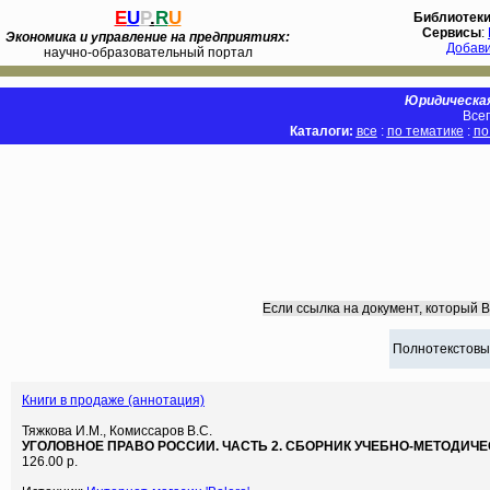
E
U
P
.
R
U
Библиотек
Сервисы
:
Экономика и управление на предприятиях:
Добав
научно-образовательный портал
Юридическая
Всег
Каталоги:
все
:
по тематике
:
по
Если ссылка на документ, который 
Полнотекстовы
Книги в продаже (аннотация)
Тяжкова И.М., Комиссаров В.С.
УГОЛОВНОЕ ПРАВО РОССИИ. ЧАСТЬ 2. СБОРНИК УЧЕБНО-МЕТОДИЧЕ
126.00 р.