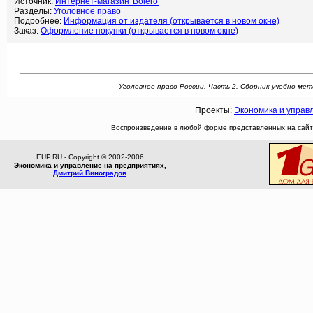
Источник:
Интернет-магазин 'Bolero'
Разделы:
Уголовное право
Подробнее:
Информация от издателя (открывается в новом окне)
Заказ:
Оформление покупки (открывается в новом окне)
Уголовное право России. Часть 2. Сборник учебно-мето
Проекты:
Экономика и управ
Воспроизведение в любой форме представленных на сайте
EUP.RU - Copyright © 2002-2006
Экономика и управление на предприятиях,
Дмитрий Виноградов