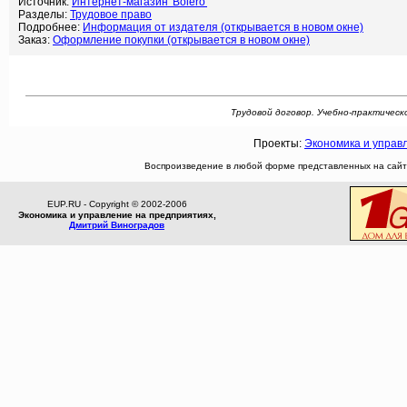
Источник:
Интернет-магазин 'Bolero'
Разделы:
Трудовое право
Подробнее:
Информация от издателя (открывается в новом окне)
Заказ:
Оформление покупки (открывается в новом окне)
Трудовой договор. Учебно-практическое
Проекты:
Экономика и управ
Воспроизведение в любой форме представленных на сайте
EUP.RU - Copyright © 2002-2006
Экономика и управление на предприятиях,
Дмитрий Виноградов