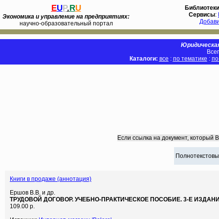
E
U
P
.
R
U
Библиотек
Сервисы
:
Экономика и управление на предприятиях:
Добав
научно-образовательный портал
Юридическая
Всег
Каталоги:
все
:
по тематике
:
по
Если ссылка на документ, который 
Полнотекстовы
Книги в продаже (аннотация)
Ершов В.В. и др.
ТРУДОВОЙ ДОГОВОР. УЧЕБНО-ПРАКТИЧЕСКОЕ ПОСОБИЕ. 3-Е ИЗДАНИ
109.00 р.