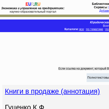
E
U
P
.
R
U
Библиотек
Сервисы
:
Экономика и управление на предприятиях:
Добав
научно-образовательный портал
Юридическая
Всег
Каталоги:
все
:
по тематике
:
по
Если ссылка на документ, который 
Полнотекстовы
Книги в продаже (аннотация)
Гуценко К.Ф.