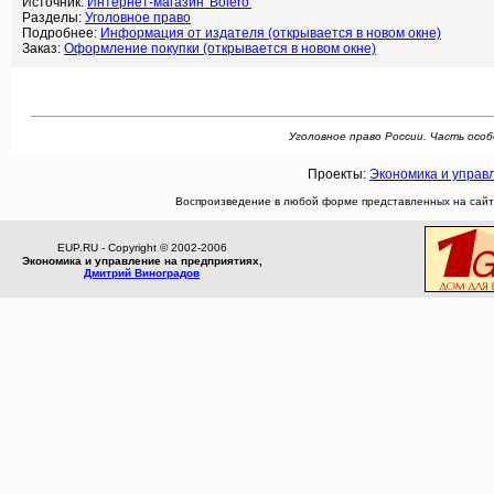
Источник:
Интернет-магазин 'Bolero'
Разделы:
Уголовное право
Подробнее:
Информация от издателя (открывается в новом окне)
Заказ:
Оформление покупки (открывается в новом окне)
Уголовное право России. Часть особен
Проекты:
Экономика и управ
Воспроизведение в любой форме представленных на сайте
EUP.RU - Copyright © 2002-2006
Экономика и управление на предприятиях,
Дмитрий Виноградов