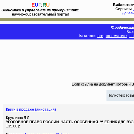
E
U
P
.
R
U
Библиотек
Сервисы
:
Экономика и управление на предприятиях:
Добав
научно-образовательный портал
Юридическая
Всег
Каталоги:
все
:
по тематике
:
по
Если ссылка на документ, который 
Полнотекстовы
Книги в продаже (аннотация)
Кругликов Л.Л.
УГОЛОВНОЕ ПРАВО РОССИИ. ЧАСТЬ ОСОБЕННАЯ. УЧЕБНИК ДЛЯ ВУЗ
135.00 р.