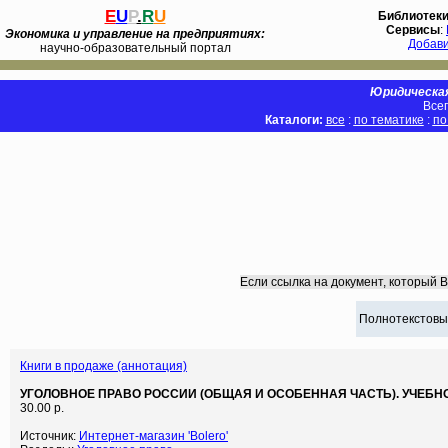
E
U
P
.
R
U
Библиотек
Сервисы
:
Экономика и управление на предприятиях:
Добав
научно-образовательный портал
Юридическая
Всег
Каталоги:
все
:
по тематике
:
по
Если ссылка на документ, который 
Полнотекстовы
Книги в продаже (аннотация)
УГОЛОВНОЕ ПРАВО РОССИИ (ОБЩАЯ И ОСОБЕННАЯ ЧАСТЬ). УЧЕБН
30.00 р.
Источник:
Интернет-магазин 'Bolero'