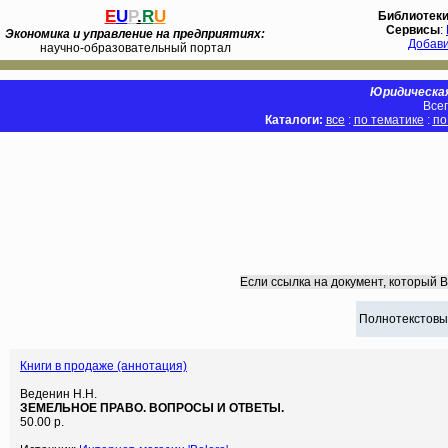
E
U
P
.
R
U
Библиотек
Сервисы
:
Экономика и управление на предприятиях:
Добав
научно-образовательный портал
Юридическая
Всег
Каталоги:
все
:
по тематике
:
по
Если ссылка на документ, который 
Полнотекстовы
Книги в продаже (аннотация)
Веденин Н.Н.
ЗЕМЕЛЬНОЕ ПРАВО. ВОПРОСЫ И ОТВЕТЫ.
50.00 р.