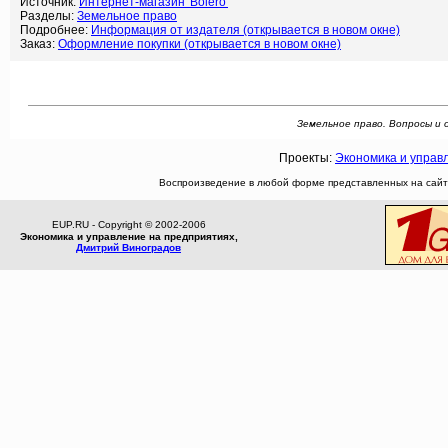
Источник:
Интернет-магазин 'Bolero'
Разделы:
Земельное право
Подробнее:
Информация от издателя (открывается в новом окне)
Заказ:
Оформление покупки (открывается в новом окне)
Земельное право. Вопросы и о
Проекты:
Экономика и управ
Воспроизведение в любой форме представленных на сайте
EUP.RU - Copyright © 2002-2006
Экономика и управление на предприятиях,
Дмитрий Виноградов