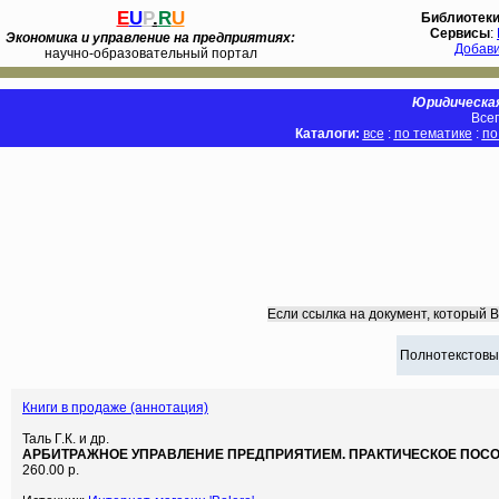
E
U
P
.
R
U
Библиотек
Сервисы
:
Экономика и управление на предприятиях:
Добав
научно-образовательный портал
Юридическая
Всег
Каталоги:
все
:
по тематике
:
по
Если ссылка на документ, который 
Полнотекстовы
Книги в продаже (аннотация)
Таль Г.К. и др.
АРБИТРАЖНОЕ УПРАВЛЕНИЕ ПРЕДПРИЯТИЕМ. ПРАКТИЧЕСКОЕ ПОСО
260.00 р.