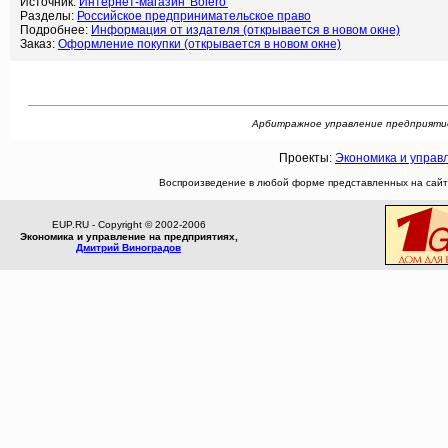
Источник:
Интернет-магазин 'Bolero'
Разделы:
Российское предпринимательское право
Подробнее:
Информация от издателя (открывается в новом окне)
Заказ:
Оформление покупки (открывается в новом окне)
Арбитражное управление предприятием. 
Проекты:
Экономика и управ
Воспроизведение в любой форме представленных на сайте
EUP.RU - Copyright © 2002-2006
Экономика и управление на предприятиях,
Дмитрий Виноградов