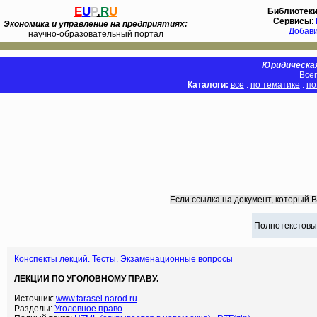
E
U
P
.
R
U
Библиотек
Сервисы
:
Экономика и управление на предприятиях:
Добав
научно-образовательный портал
Юридическая
Всег
Каталоги:
все
:
по тематике
:
по
Если ссылка на документ, который 
Полнотекстовы
Конспекты лекций. Тесты. Экзаменационные вопросы
ЛЕКЦИИ ПО УГОЛОВНОМУ ПРАВУ.
Источник:
www.tarasei.narod.ru
Разделы:
Уголовное право