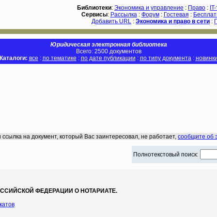
Библиотеки
:
Экономика и управление
:
Право
:
IT
Сервисы
:
Рассылка
:
Форум
:
Гостевая
:
Бесплат
Добавить URL
:
Экономика и право в сети
:
Юридическая электронная библиотека
Всего: 2500 документов
Каталоги:
все
:
по тематике
:
по дате публикации
:
по типу документа
:
новинк
 ссылка на документ, который Вас заинтересовал, не работает,
сообщите об 
Полнотекстовый поиск:
ССИЙСКОЙ ФЕДЕРАЦИИ О НОТАРИАТЕ.
катов