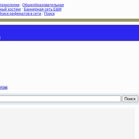
-технологии
:
Общеобразовательная
ный хостинг
:
Баннерная сеть E&M
Поиск рефератов в сети
:
Поиск
и
этом
.