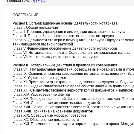
Полный текст:
RTF(zip)
СОДЕРЖАНИЕ
Раздел I. Организационные основы деятельности нотариата
Глава I. Общие положения
Глава II. Порядок учреждения и ликвидации должности нотариуса
Глава III. Права, обязанности и ответственность нотариуса
Глава IV. Должности стажера и помощника нотариуса.Порядок замеще
занимающегося частной практикой
Глава V. Финансовое обеспечение деятельности нотариусов
Глава VI. Нотариальная палата. Федеральная нотариальная палата
Глава VII. Контроль за деятельностью нотариусов
Раздел II. Нотариальные действия и правила их совершения
Глава VIII. Нотариальные действия, совершаемые нотариусами и уп
Глава IX. Основные правила совершения нотариальных действий. Выд
Глава X. Удостоверение сделок
Глава XI. Принятие мер к охране наследственного имущества. Выдача 
Глава XII. Выдача свидетельств о праве собственности на долю в общ
Глава XIII. Свидетельствование верности копий документов и выписок 
Глава XIV. Удостоверение фактов
Глава XV. Передача заявлений физических и юридических лиц. Приняти
Глава XVI. Совершение исполнительных надписей
Глава XVII. Совершение протестов векселей, предъявление чеков к пл
Глава XVIII. Принятие на хранение документов
Глава XIX. Совершение морских протестов
Глава XX. Обеспечение доказательств
Глава XXI. Применение нотариусом норм иностранного права. Между