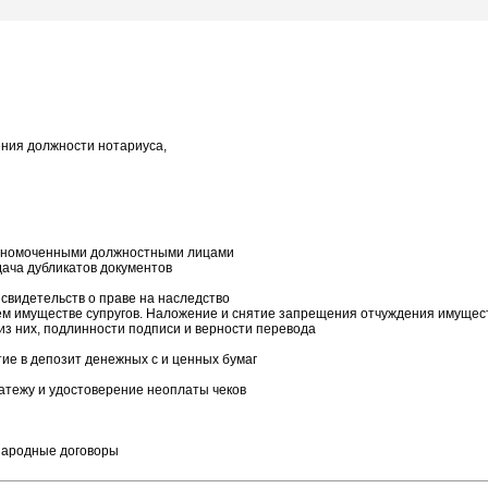
ния должности нотариуса,
олномоченными должностными лицами
ача дубликатов документов
свидетельств о праве на наследство
ем имуществе супругов. Наложение и снятие запрещения отчуждения имущес
из них, подлинности подписи и верности перевода
е в депозит денежных с и ценных бумаг
атежу и удостоверение неоплаты чеков
народные договоры