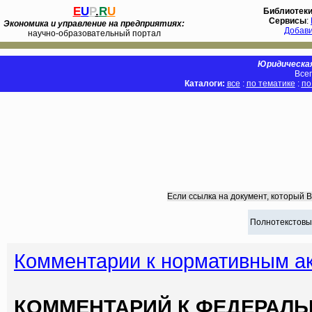
E
U
P
.
R
U
Библиотек
Сервисы
:
Экономика и управление на предприятиях:
Добав
научно-образовательный портал
Юридическая
Всег
Каталоги:
все
:
по тематике
:
по
Если ссылка на документ, который 
Полнотекстовы
Комментарии к нормативным а
КОММЕНТАРИЙ К ФЕДЕРАЛЬН